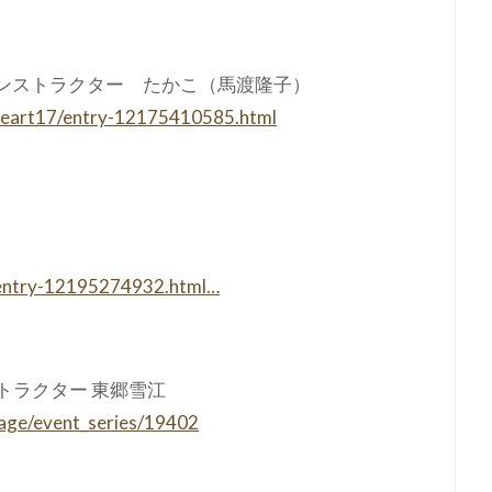
インストラクター たかこ（馬渡隆子）
-heart17/entry-12175410585.html
ity/entry-12195274932.html…
ストラクター 東郷雪江
page/event_series/19402