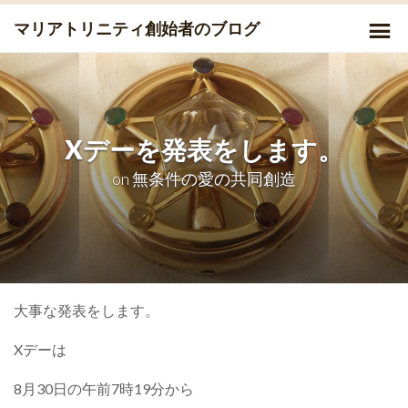
Skip
P
マリアトリニティ創始者のブログ
to
Me
content
Xデーを発表をします。
on
無条件の愛の共同創造
大事な発表をします。
Xデーは
8月30日の午前7時19分から