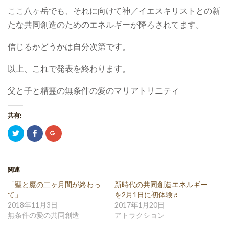
ここ八ヶ岳でも、それに向けて神／イエスキリストとの新
たな共同創造のためのエネルギーが降ろされてます。
信じるかどうかは自分次第です。
以上、これで発表を終わります。
父と子と精霊の無条件の愛のマリアトリニティ
共有:
ク
Facebook
ク
リ
で
リ
ッ
共
ッ
ク
有
ク
し
(新
し
て
し
て
Twitter
い
Google+
関連
で
ウ
で
共
ィ
共
「聖と魔の二ヶ月間が終わっ
新時代の共同創造エネルギー
有
ン
有
(新
ド
(新
て」
を2月1日に初体験♬
し
ウ
し
2018年11月3日
2017年1月20日
い
で
い
ウ
開
ウ
無条件の愛の共同創造
アトラクション
ィ
き
ィ
ン
ま
ン