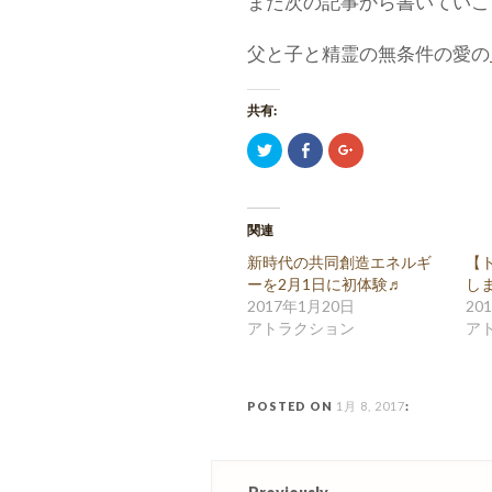
また次の記事から書いていこ
父と子と精霊の無条件の愛の
共有:
ク
Facebook
ク
リ
で
リ
ッ
共
ッ
ク
有
ク
し
(新
し
て
し
て
Twitter
い
Google+
関連
で
ウ
で
共
ィ
共
新時代の共同創造エネルギ
【ト
有
ン
有
(新
ド
(新
ーを2月1日に初体験♬
し
し
ウ
し
2017年1月20日
い
で
い
20
ウ
開
ウ
アトラクション
ア
ィ
き
ィ
ン
ま
ン
ド
す)
ド
ウ
ウ
で
で
開
開
POSTED ON
1月 8, 2017
:
き
き
ま
ま
す)
す)
Post