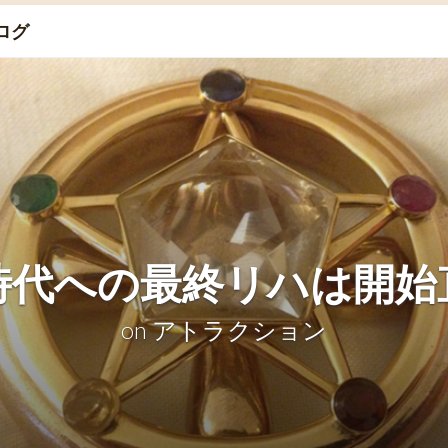
ログ
時代への最終リハは開始
on
アトラクション