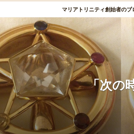
Skip
マリアトリニティ創始者のブ
to
content
「次の