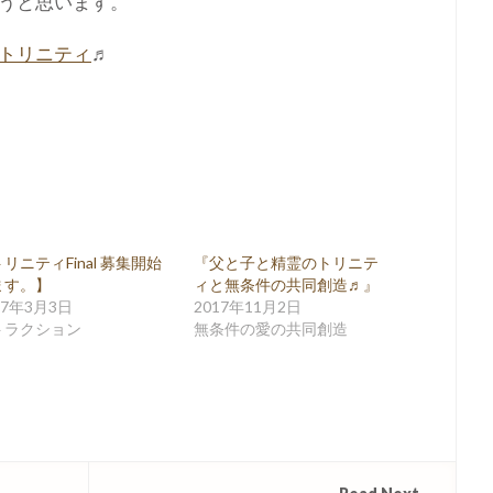
うと思います。
トリニティ
♬
リニティFinal 募集開始
『父と子と精霊のトリニテ
ます。】
ィと無条件の共同創造♬』
17年3月3日
2017年11月2日
トラクション
無条件の愛の共同創造