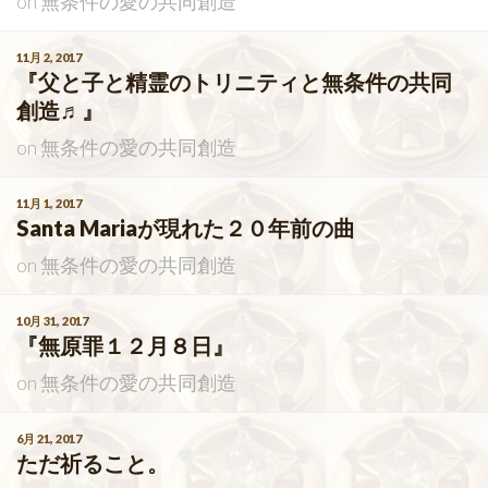
on
無条件の愛の共同創造
11月 2, 2017
『父と子と精霊のトリニティと無条件の共同
創造♬』
on
無条件の愛の共同創造
11月 1, 2017
Santa Mariaが現れた２０年前の曲
on
無条件の愛の共同創造
10月 31, 2017
『無原罪１２月８日』
on
無条件の愛の共同創造
6月 21, 2017
ただ祈ること。