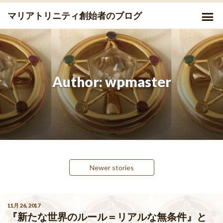
Skip
P
マリアトリニティ創始者のブログ
to
Me
content
Author:
wpmaster
Posts
Newer stories
navigation
11月 26, 2017
『新たな世界のルール＝リアルな無条件』と