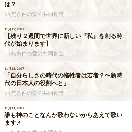
は？
on
無条件の愛の共同創造
11月 17, 2017
【残り２週間で世界に新しい『私』を創る時
代が始まります】
on
無条件の愛の共同創造
11月 15, 2017
「自分らしさの時代の犠牲者は若者？〜新時
代の日本人の役割へと」
on
無条件の愛の共同創造
11月 11, 2017
誰も神のことなんか歌わないからあえて歌い
ます♬